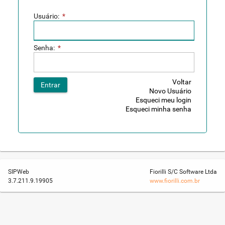
Usuário:
*
Senha:
*
Voltar
Entrar
Novo Usuário
Esqueci meu login
Esqueci minha senha
SIPWeb
Fiorilli S/C Software Ltda
3.7.211.9.19905
www.fiorilli.com.br