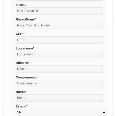
I.E./RG
Razão/Nome
CEP
Logradouro
Número
Complemento
Bairro
Estado
SP