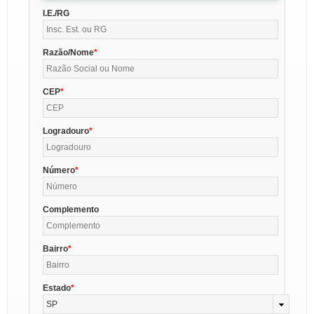
I.E./RG
Razão/Nome
CEP
Logradouro
Número
Complemento
Bairro
Estado
SP