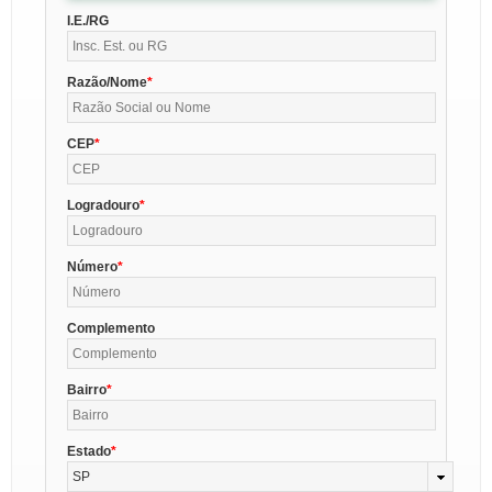
I.E./RG
Razão/Nome
CEP
Logradouro
Número
Complemento
Bairro
Estado
SP