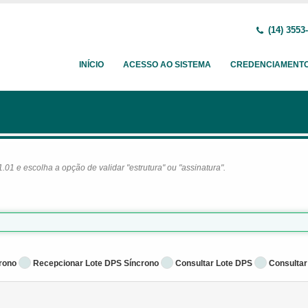
(14) 3553
INÍCIO
ACESSO AO SISTEMA
CREDENCIAMENT
1 e escolha a opção de validar "estrutura" ou "assinatura".
rono
Recepcionar Lote DPS Síncrono
Consultar Lote DPS
Consultar