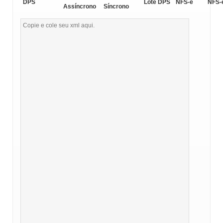
DPS
Lote DPS
NFS-e
NFS-
Assíncrono
Síncrono