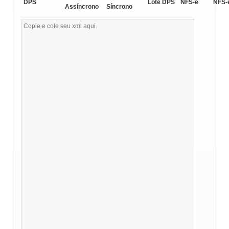
DPS
Lote DPS
NFS-e
NFS-
Assíncrono
Síncrono