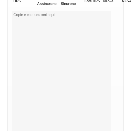
DPS
Lote DPS
NFS-e
NFS-
Assíncrono
Síncrono