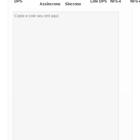
DPS
Lote DPS
NFS-e
NFS-
Assíncrono
Síncrono