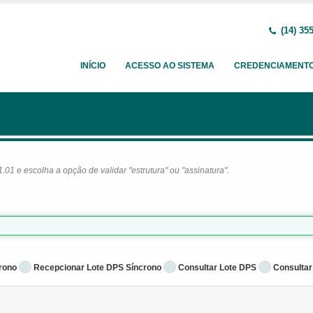
(14) 35
INÍCIO
ACESSO AO SISTEMA
CREDENCIAMENT
1 e escolha a opção de validar "estrutura" ou "assinatura".
rono
Recepcionar Lote DPS Síncrono
Consultar Lote DPS
Consultar