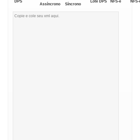
DPS
Lote DPS
NFS-e
NFS-
Assíncrono
Síncrono