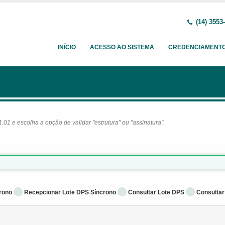
(14) 3553
INÍCIO
ACESSO AO SISTEMA
CREDENCIAMENT
1 e escolha a opção de validar "estrutura" ou "assinatura".
rono
Recepcionar Lote DPS Síncrono
Consultar Lote DPS
Consultar