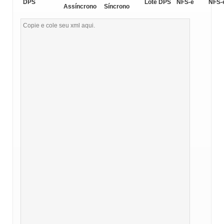
DPS
Lote DPS
NFS-e
NFS-
Assíncrono
Síncrono