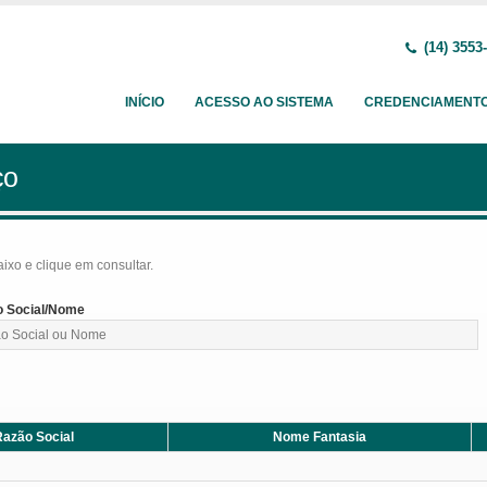
(14) 3553
INÍCIO
ACESSO AO SISTEMA
CREDENCIAMENT
ço
baixo e clique em consultar.
 Social/Nome
azão Social
Nome Fantasia