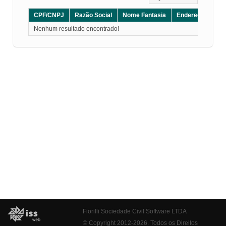
CPF/CNPJ
Razão Social
Nome Fantasia
Endereço
CE
Nenhum resultado encontrado!
Fiorilli Sociedade Civil Software LTDA
© Copyright 2012-2026. Todos os Direitos