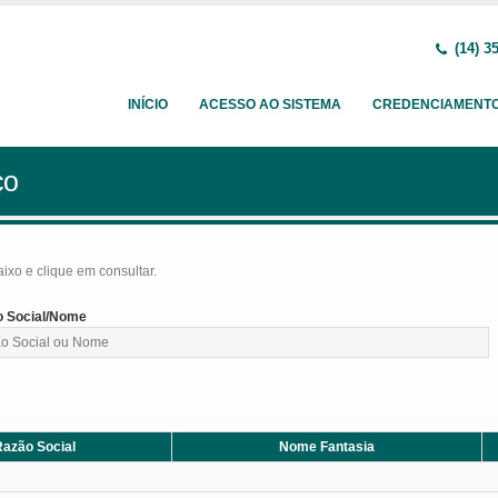
(14) 3
INÍCIO
ACESSO AO SISTEMA
CREDENCIAMENT
ço
baixo e clique em consultar.
 Social/Nome
azão Social
Nome Fantasia