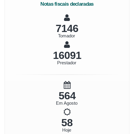
Notas fiscais declaradas
7970
Tomador
17947
Prestador
629
Em Agosto
65
Hoje